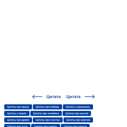
Цитата
Цитата
Цитаты про жизнь
Цитаты про любовь
Цитаты о женщинах
Цитаты о людях
Цитаты про человека
Цитаты про мысли
Цитаты про время
Цитаты про счастье
Цитаты про мужчин
Цитаты про душу
Цитаты про смерть
Цитаты про деньги