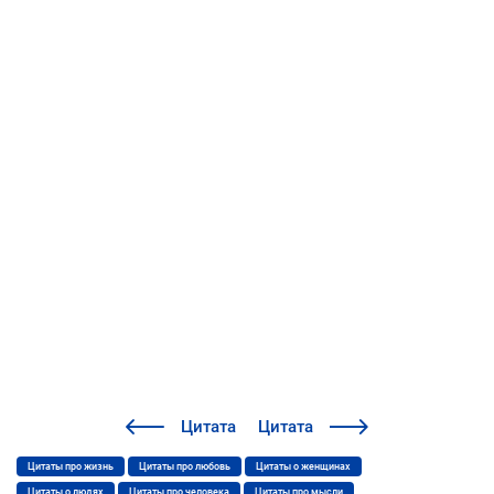
Цитата
Цитата
Цитаты про жизнь
Цитаты про любовь
Цитаты о женщинах
Цитаты о людях
Цитаты про человека
Цитаты про мысли