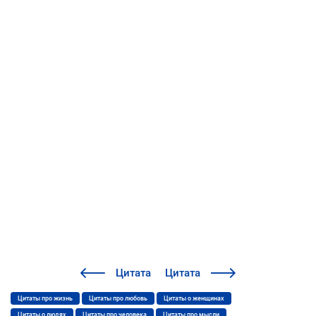
Цитата
Цитата
Цитаты про жизнь
Цитаты про любовь
Цитаты о женщинах
Цитаты о людях
Цитаты про человека
Цитаты про мысли