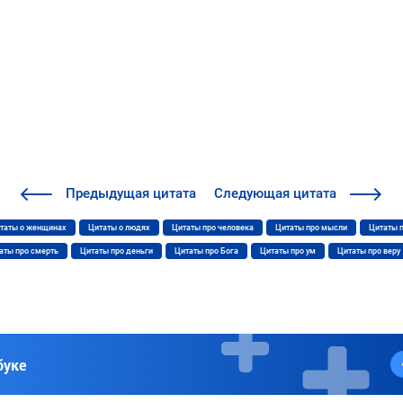
Предыдущая
цитата
Следующая
цитата
таты о женщинах
Цитаты о людях
Цитаты про человека
Цитаты про мысли
Цитаты 
аты про смерть
Цитаты про деньги
Цитаты про Бога
Цитаты про ум
Цитаты про веру
буке