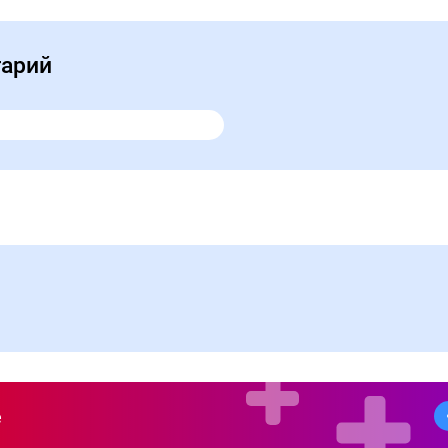
тарий
е