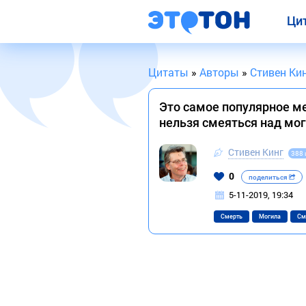
Ци
Цитаты
»
Авторы
»
Стивен Ки
Это самое популярное м
нельзя смеяться над мо
Стивен Кинг
388 
0
поделиться
5-11-2019, 19:34
Смерть
Могила
См