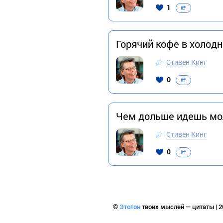
1
Горячий кофе в холод
Стивен Кинг
0
Чем дольше идешь мол
Стивен Кинг
0
©
Этотон
твоих мыслей — цитаты | 2