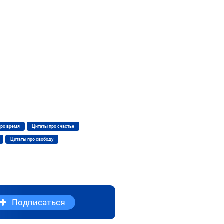
про время
Цитаты про счастье
Цитаты про свободу
Подписаться