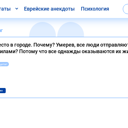
таты
Еврейские анекдоты
Психология
нг
есто в городе. Почему? Умерев, все люди отправля
гилами? Потому что все однажды оказываются их 
цитат
ех