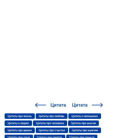
Цитата
Цитата
Цитаты про жизнь
Цитаты про любовь
Цитаты о женщинах
Цитаты о людях
Цитаты про человека
Цитаты про мысли
Цитаты про время
Цитаты про счастье
Цитаты про мужчин
Цитаты про душу
Цитаты про смерть
Цитаты про деньги