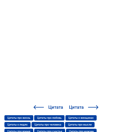
Цитата
Цитата
Цитаты про жизнь
Цитаты про любовь
Цитаты о женщинах
Цитаты о людях
Цитаты про человека
Цитаты про мысли
Цитаты про время
Цитаты про счастье
Цитаты про мужчин