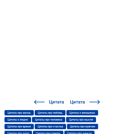
Цитата
Цитата
Цитаты про жизнь
Цитаты про любовь
Цитаты о женщинах
Цитаты о людях
Цитаты про человека
Цитаты про мысли
Цитаты про время
Цитаты про счастье
Цитаты про мужчин
Цитаты про душу
Цитаты про смерть
Цитаты про деньги