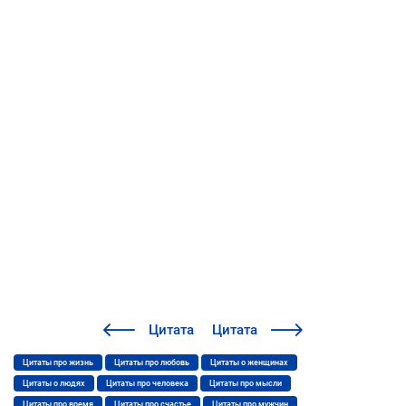
Цитата
Цитата
Цитаты про жизнь
Цитаты про любовь
Цитаты о женщинах
Цитаты о людях
Цитаты про человека
Цитаты про мысли
Цитаты про время
Цитаты про счастье
Цитаты про мужчин