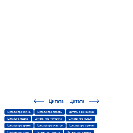
Цитата
Цитата
Цитаты про жизнь
Цитаты про любовь
Цитаты о женщинах
Цитаты о людях
Цитаты про человека
Цитаты про мысли
Цитаты про время
Цитаты про счастье
Цитаты про мужчин
Цитаты про душу
Цитаты про смерть
Цитаты про деньги