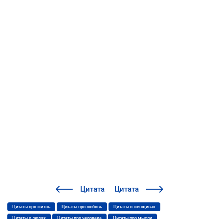
Цитата
Цитата
Цитаты про жизнь
Цитаты про любовь
Цитаты о женщинах
Цитаты о людях
Цитаты про человека
Цитаты про мысли