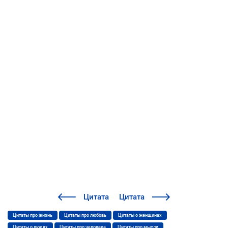
Цитата
Цитата
Цитаты про жизнь
Цитаты про любовь
Цитаты о женщинах
Цитаты о людях
Цитаты про человека
Цитаты про мысли