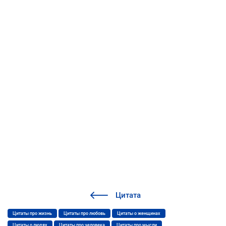
Цитата
Цитаты про жизнь
Цитаты про любовь
Цитаты о женщинах
Цитаты о людях
Цитаты про человека
Цитаты про мысли