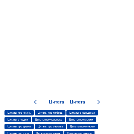
Цитата
Цитата
Цитаты про жизнь
Цитаты про любовь
Цитаты о женщинах
Цитаты о людях
Цитаты про человека
Цитаты про мысли
Цитаты про время
Цитаты про счастье
Цитаты про мужчин
Цитаты про душу
Цитаты про смерть
Цитаты про деньги