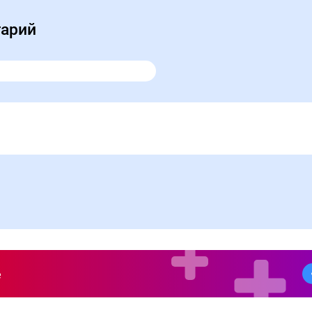
тарий
е