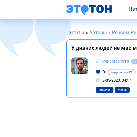
Ци
Цитаты
»
Авторы
»
Ренсом Ри
У дивних людей не має м
Ренсом Риггз
44
0
поделиться
3-05-2020, 04:17
Прошлое
Жизнь