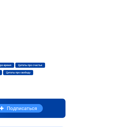
про время
Цитаты про счастье
Цитаты про свободу
Подписаться