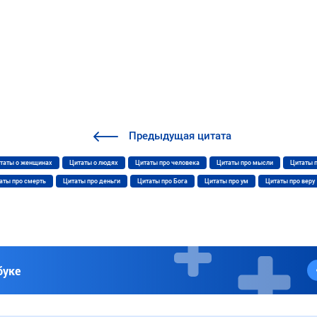
Предыдущая
цитата
таты о женщинах
Цитаты о людях
Цитаты про человека
Цитаты про мысли
Цитаты 
аты про смерть
Цитаты про деньги
Цитаты про Бога
Цитаты про ум
Цитаты про веру
буке