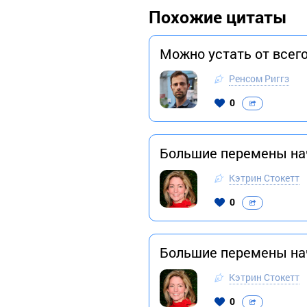
Похожие цитаты
Можно устать от всего
Ренсом Риггз
0
Большие перемены на
Кэтрин Стокетт
0
Большие перемены на
Кэтрин Стокетт
0