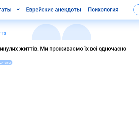
таты
Еврейские анекдоты
Психология
ггз
инулих життів. Ми проживаємо їх всі одночасно
 цитаты