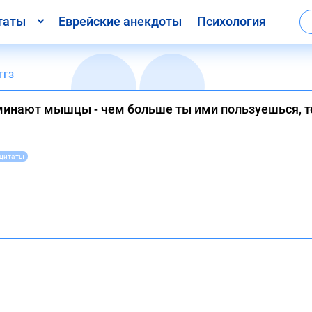
таты
Еврейские анекдоты
Психология
ггз
минают мышцы - чем больше ты ими пользуешься, 
 цитаты