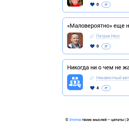
0
«Маловероятно» еще н
Патрик Несс
0
Никогда ни о чем не жа
Неизвестный ав
4
©
Этотон
твоих мыслей — цитаты | 2