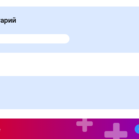
тарий
е