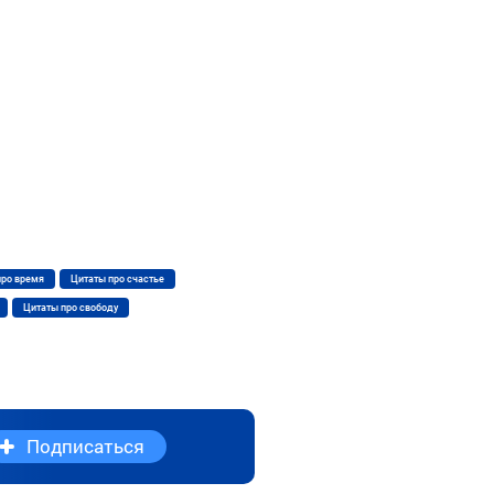
про время
Цитаты про счастье
Цитаты про свободу
Подписаться