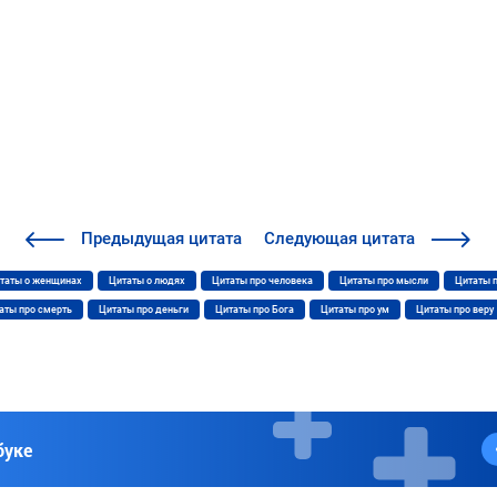
Предыдущая
цитата
Следующая
цитата
таты о женщинах
Цитаты о людях
Цитаты про человека
Цитаты про мысли
Цитаты 
аты про смерть
Цитаты про деньги
Цитаты про Бога
Цитаты про ум
Цитаты про веру
буке