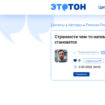
Ци
Цитаты
»
Авторы
»
Ренсом Ри
Странности чем-то напо
становятся
Ренсом Риггз
44
0
поделиться
3-05-2020, 04:02
Странность