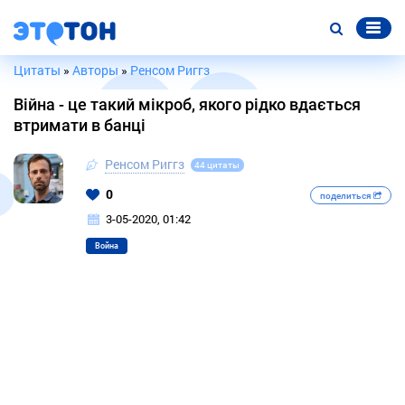
Цитаты
»
Авторы
»
Ренсом Риггз
Війна - це такий мікроб, якого рідко вдається
втримати в банці
Ренсом Риггз
44 цитаты
0
поделиться
3-05-2020, 01:42
Война