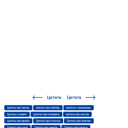
Цитата
Цитата
Цитаты про жизнь
Цитаты про любовь
Цитаты о женщинах
Цитаты о людях
Цитаты про человека
Цитаты про мысли
Цитаты про время
Цитаты про счастье
Цитаты про мужчин
Цитаты про душу
Цитаты про смерть
Цитаты про деньги