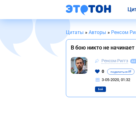
Ци
Цитаты
»
Авторы
»
Ренсом Ри
В бою никто не начинает
Ренсом Риггз
44
0
поделиться
3-05-2020, 01:32
Бой