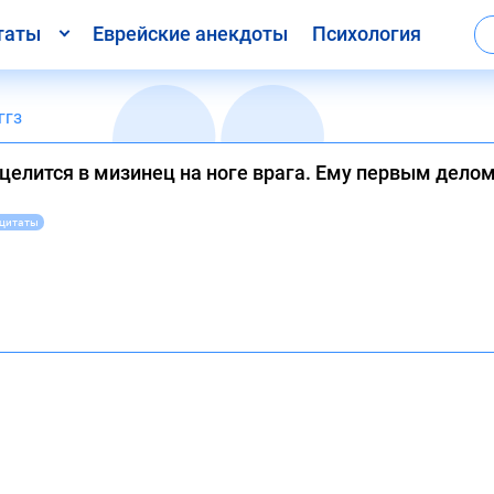
таты
Еврейские анекдоты
Психология
ггз
 целится в мизинец на ноге врага. Ему первым дело
 цитаты