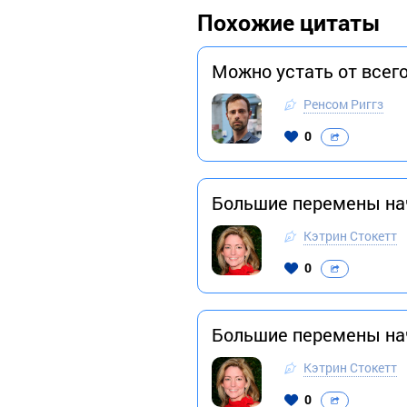
Похожие цитаты
Можно устать от всего
Ренсом Риггз
0
Большие перемены на
Кэтрин Стокетт
0
Большие перемены на
Кэтрин Стокетт
0