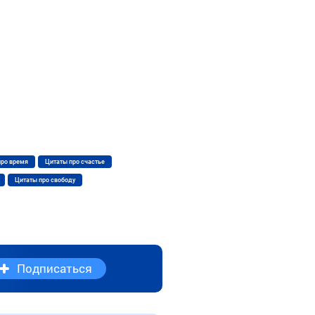
про время
Цитаты про счастье
Цитаты про свободу
Подписаться