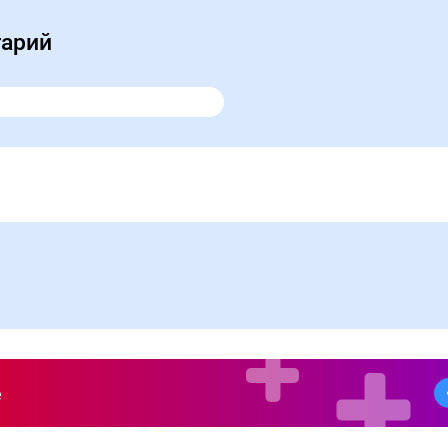
тарий
е