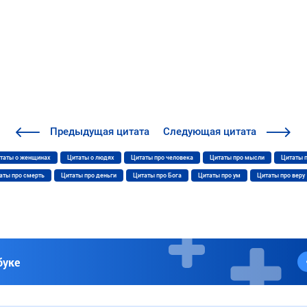
Предыдущая
цитата
Следующая
цитата
таты о женщинах
Цитаты о людях
Цитаты про человека
Цитаты про мысли
Цитаты 
аты про смерть
Цитаты про деньги
Цитаты про Бога
Цитаты про ум
Цитаты про веру
буке