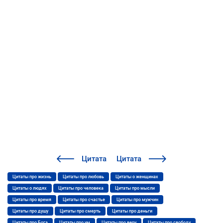
Цитата
Цитата
Цитаты про жизнь
Цитаты про любовь
Цитаты о женщинах
Цитаты о людях
Цитаты про человека
Цитаты про мысли
Цитаты про время
Цитаты про счастье
Цитаты про мужчин
Цитаты про душу
Цитаты про смерть
Цитаты про деньги
Цитаты про Бога
Цитаты про ум
Цитаты про веру
Цитаты про свободу