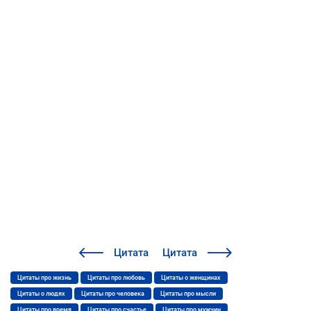
Цитата
Цитата
Цитаты про жизнь
Цитаты про любовь
Цитаты о женщинах
Цитаты о людях
Цитаты про человека
Цитаты про мысли
Цитаты про время
Цитаты про счастье
Цитаты про мужчин