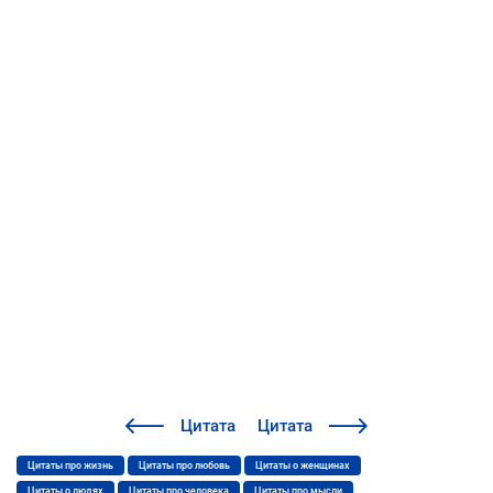
Цитата
Цитата
Цитаты про жизнь
Цитаты про любовь
Цитаты о женщинах
Цитаты о людях
Цитаты про человека
Цитаты про мысли