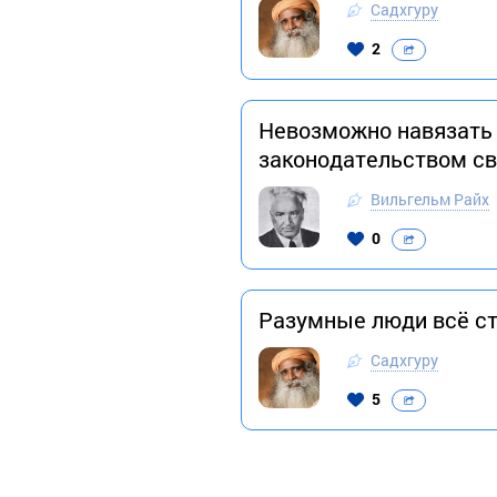
Садхгуру
2
Невозможно навязать
законодательством с
Вильгельм Райх
0
Разумные люди всё ст
Садхгуру
5