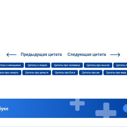
Предыдущая
цитата
Следующая
цитата
таты о женщинах
Цитаты о людях
Цитаты про человека
Цитаты про мысли
Цитаты 
аты про смерть
Цитаты про деньги
Цитаты про Бога
Цитаты про ум
Цитаты про веру
буке