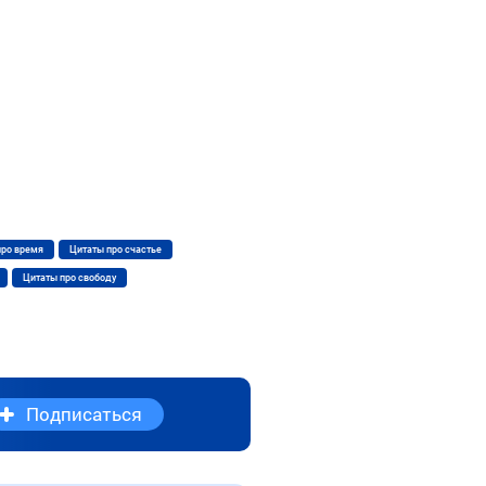
про время
Цитаты про счастье
Цитаты про свободу
Подписаться