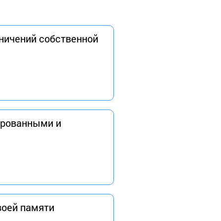
аничений собственной
ированными и
воей памяти