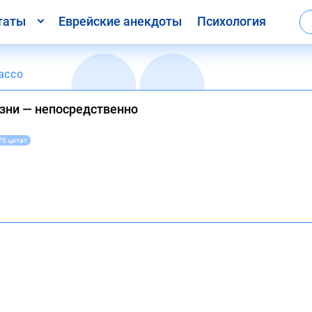
таты
Еврейские анекдоты
Психология
ассо
изни — непосредственно
70 цитат