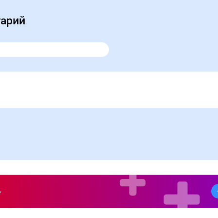
тарий
е