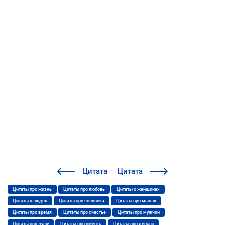
Цитата
Цитата
Цитаты про жизнь
Цитаты про любовь
Цитаты о женщинах
Цитаты о людях
Цитаты про человека
Цитаты про мысли
Цитаты про время
Цитаты про счастье
Цитаты про мужчин
Цитаты про душу
Цитаты про смерть
Цитаты про деньги