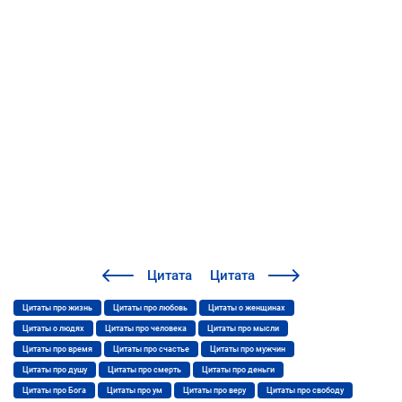
Цитата
Цитата
Цитаты про жизнь
Цитаты про любовь
Цитаты о женщинах
Цитаты о людях
Цитаты про человека
Цитаты про мысли
Цитаты про время
Цитаты про счастье
Цитаты про мужчин
Цитаты про душу
Цитаты про смерть
Цитаты про деньги
Цитаты про Бога
Цитаты про ум
Цитаты про веру
Цитаты про свободу