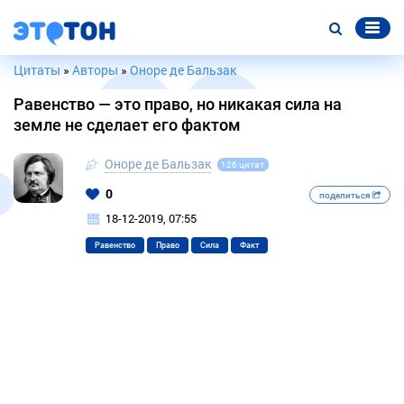
Цитаты
»
Авторы
»
Оноре де Бальзак
Равенство — это право, но никакая сила на
земле не сделает его фактом
Оноре де Бальзак
126 цитат
0
поделиться
18-12-2019, 07:55
Равенство
Право
Сила
Факт