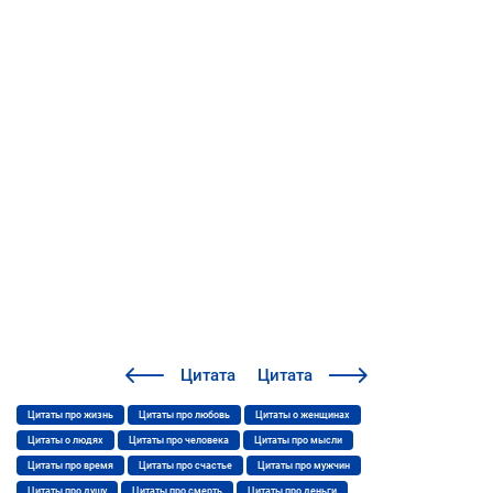
Цитата
Цитата
Цитаты про жизнь
Цитаты про любовь
Цитаты о женщинах
Цитаты о людях
Цитаты про человека
Цитаты про мысли
Цитаты про время
Цитаты про счастье
Цитаты про мужчин
Цитаты про душу
Цитаты про смерть
Цитаты про деньги