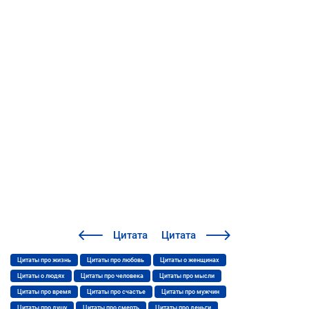
Цитата
Цитата
Цитаты про жизнь
Цитаты про любовь
Цитаты о женщинах
Цитаты о людях
Цитаты про человека
Цитаты про мысли
Цитаты про время
Цитаты про счастье
Цитаты про мужчин
Цитаты про душу
Цитаты про смерть
Цитаты про деньги