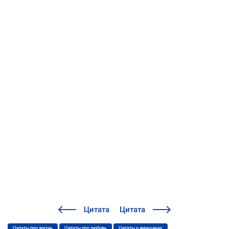
Цитата
Цитата
Цитаты про жизнь
Цитаты про любовь
Цитаты о женщинах