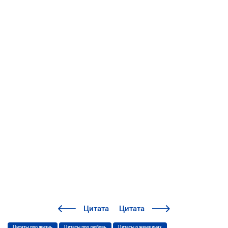
Цитата
Цитата
Цитаты про жизнь
Цитаты про любовь
Цитаты о женщинах