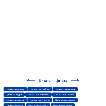
Цитата
Цитата
Цитаты про жизнь
Цитаты про любовь
Цитаты о женщинах
Цитаты о людях
Цитаты про человека
Цитаты про мысли
Цитаты про время
Цитаты про счастье
Цитаты про мужчин
Цитаты про душу
Цитаты про смерть
Цитаты про деньги