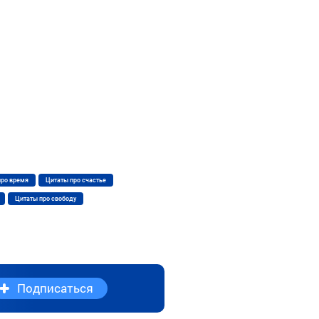
про время
Цитаты про счастье
Цитаты про свободу
Подписаться