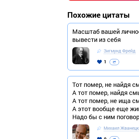
Похожие цитаты
Масштаб вашей личнос
вывести из себя
Зигмунд Фрейд
1
Тот помер, не найдя с
А тот помер, найдя см
А тот помер, не ища с
А этот вообще еще жи
Надо бы с ним погово
Михаил Жванецк
0