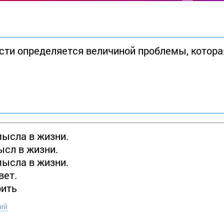
ти определяется величиной проблемы, котора
мысла в жизни.
ысл в жизни.
мысла в жизни.
вет.
рить
ий