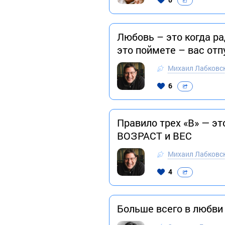
Любовь – это когда ра
это поймете – вас отп
Михаил Лабковс
6
Правило трех «В» — э
ВОЗРАСТ и ВЕС
Михаил Лабковс
4
Больше всего в любви 