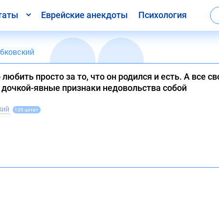
таты
Еврейские анекдоты
Психология
бковский
о любить просто за то, что он родился и есть. А все с
 дочкой-явные признаки недовольства собой
кий
135 цитат