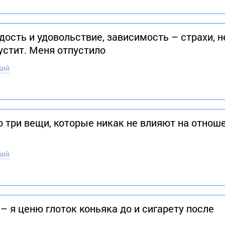
дость и удовольствие, зависимость – страхи, н
устит. Меня отпустило
кий
то три вещи, которые никак не влияют на отно
кий
– я ценю глоток коньяка до и сигарету после