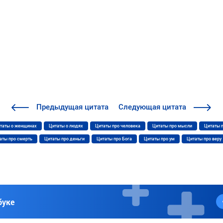
Предыдущая
цитата
Следующая
цитата
таты о женщинах
Цитаты о людях
Цитаты про человека
Цитаты про мысли
Цитаты 
аты про смерть
Цитаты про деньги
Цитаты про Бога
Цитаты про ум
Цитаты про веру
буке