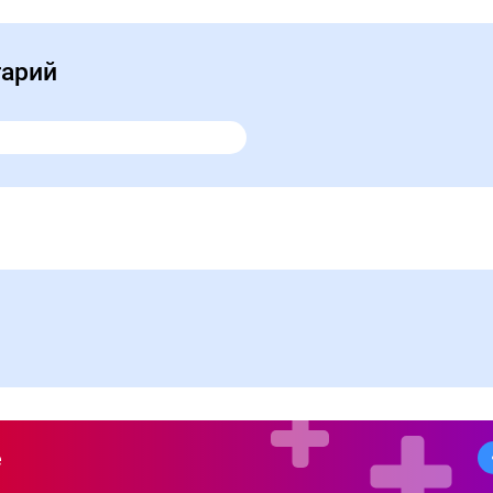
тарий
е