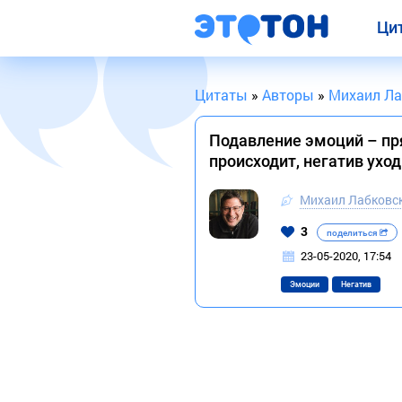
Ци
Цитаты
»
Авторы
»
Михаил Ла
Подавление эмоций – пря
происходит, негатив ухо
Михаил Лабковс
3
поделиться
23-05-2020, 17:54
Эмоции
Негатив