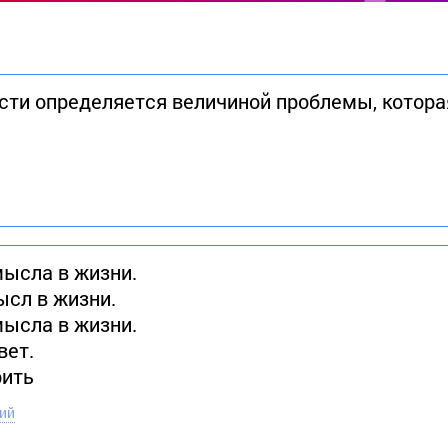
ти определяется величиной проблемы, котора
мысла в жизни.
ысл в жизни.
мысла в жизни.
вет.
рить
ий