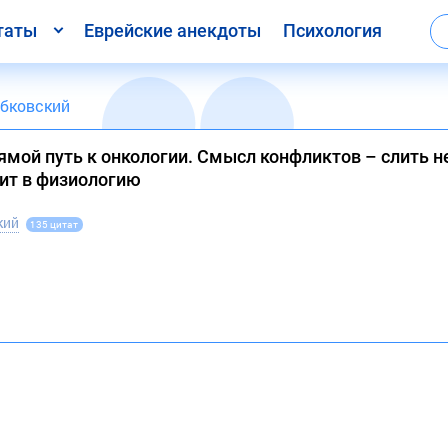
таты
Еврейские анекдоты
Психология
бковский
мой путь к онкологии. Смысл конфликтов – слить не
дит в физиологию
кий
135 цитат