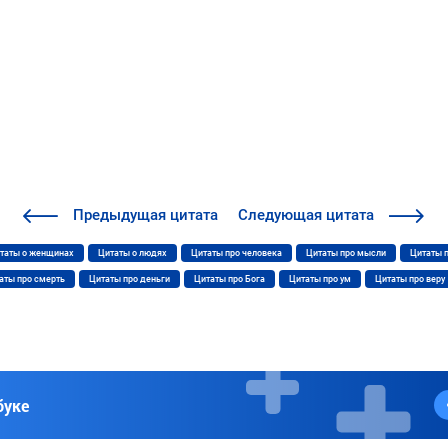
Предыдущая
цитата
Следующая
цитата
таты о женщинах
Цитаты о людях
Цитаты про человека
Цитаты про мысли
Цитаты 
аты про смерть
Цитаты про деньги
Цитаты про Бога
Цитаты про ум
Цитаты про веру
буке