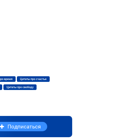
про время
Цитаты про счастье
Цитаты про свободу
Подписаться