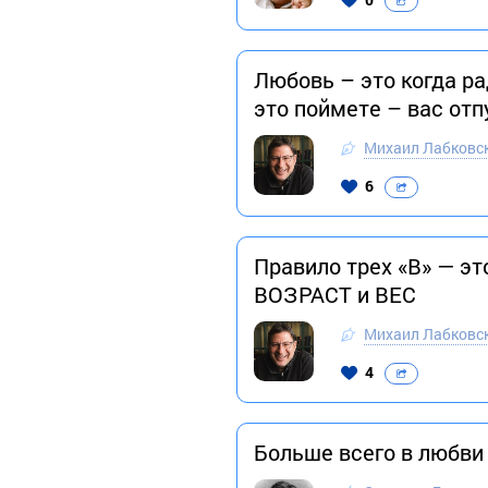
Любовь – это когда ра
это поймете – вас отп
Михаил Лабковс
6
Правило трех «В» — э
ВОЗРАСТ и ВЕС
Михаил Лабковс
4
Больше всего в любви 