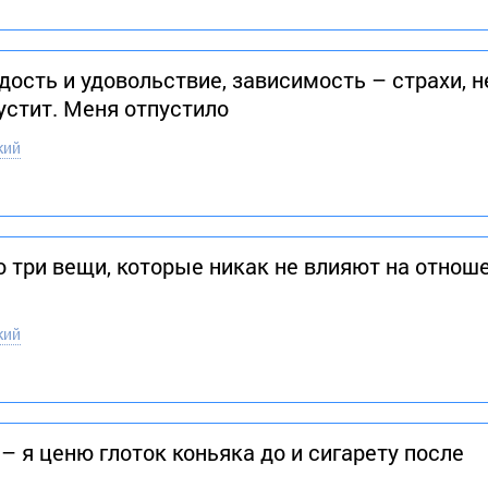
дость и удовольствие, зависимость – страхи, н
устит. Меня отпустило
кий
то три вещи, которые никак не влияют на отно
кий
– я ценю глоток коньяка до и сигарету после