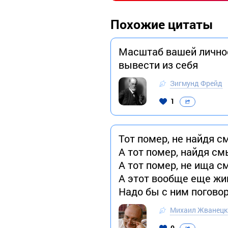
Похожие цитаты
Масштаб вашей личнос
вывести из себя
Зигмунд Фрейд
1
Тот помер, не найдя с
А тот помер, найдя см
А тот помер, не ища с
А этот вообще еще жи
Надо бы с ним погово
Михаил Жванецк
0