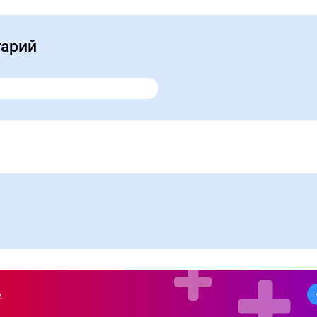
тарий
е