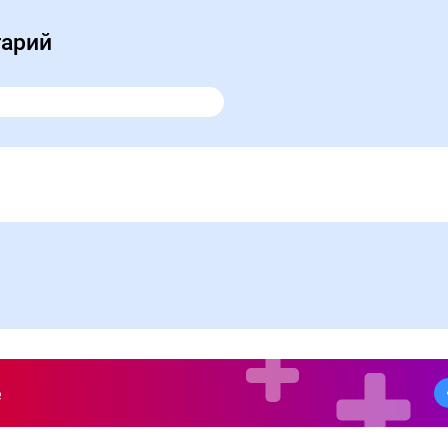
тарий
е