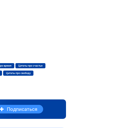
про время
Цитаты про счастье
Цитаты про свободу
Подписаться