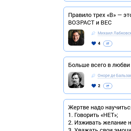
Правило трех «В» — э
ВОЗРАСТ и ВЕС
Михаил Лабковс
4
Больше всего в любви 
Оноре де Бальза
2
Жертве надо научитьс
1. Говорить «НЕТ»;
2. Изживать желание 
3. Уважать свои эмоц