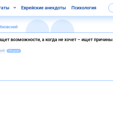
таты
Еврейские анекдоты
Психология
бковский
 ищет возможности, а когда не хочет – ищет причины
кий
135 цитат