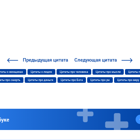
Предыдущая
цитата
Следующая
цитата
таты о женщинах
Цитаты о людях
Цитаты про человека
Цитаты про мысли
Цитаты 
аты про смерть
Цитаты про деньги
Цитаты про Бога
Цитаты про ум
Цитаты про веру
буке