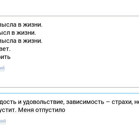
мысла в жизни.
ысл в жизни.
мысла в жизни.
вет.
рить
ий
дость и удовольствие, зависимость – страхи, н
устит. Меня отпустило
кий