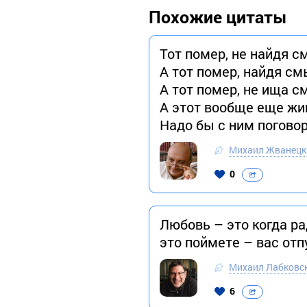
Похожие цитаты
Тот помер, не найдя с
А тот помер, найдя см
А тот помер, не ища с
А этот вообще еще жи
Надо бы с ним погово
Михаил Жванецк
0
Любовь – это когда ра
это поймете – вас отп
Михаил Лабковс
6