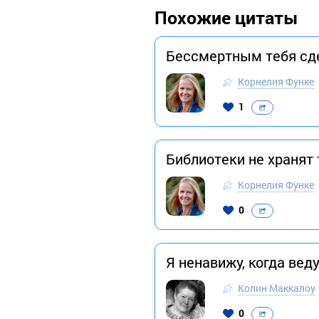
Похожие цитаты
Бессмертным тебя сде
Корнелия Функе
1
Библиотеки не хранят
Корнелия Функе
0
Я ненавижу, когда вед
Колин Маккалоу
0