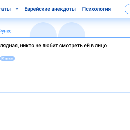
таты
Еврейские анекдоты
Психология
Функе
лядная, никто не любит смотреть ей в лицо
57 цитат