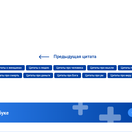
Предыдущая
цитата
таты о женщинах
Цитаты о людях
Цитаты про человека
Цитаты про мысли
Цитаты 
аты про смерть
Цитаты про деньги
Цитаты про Бога
Цитаты про ум
Цитаты про веру
буке