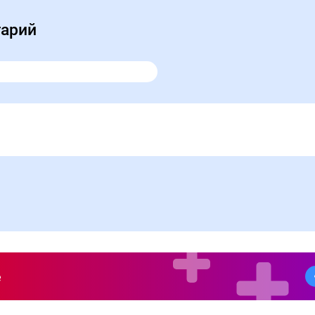
тарий
е