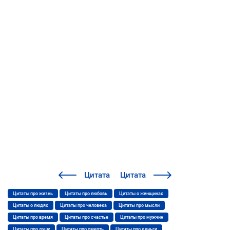
Цитата
Цитата
Цитаты про жизнь
Цитаты про любовь
Цитаты о женщинах
Цитаты о людях
Цитаты про человека
Цитаты про мысли
Цитаты про время
Цитаты про счастье
Цитаты про мужчин
Цитаты про душу
Цитаты про смерть
Цитаты про деньги