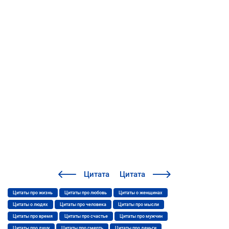
Цитата
Цитата
Цитаты про жизнь
Цитаты про любовь
Цитаты о женщинах
Цитаты о людях
Цитаты про человека
Цитаты про мысли
Цитаты про время
Цитаты про счастье
Цитаты про мужчин
Цитаты про душу
Цитаты про смерть
Цитаты про деньги