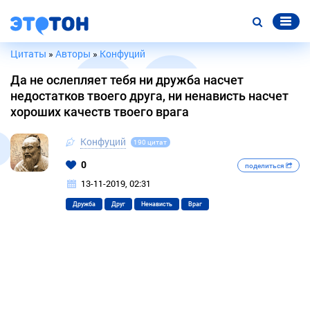
Цитаты
»
Авторы
»
Конфуций
Да не ослепляет тебя ни дружба насчет
недостатков твоего друга, ни ненависть насчет
хороших качеств твоего врага
Конфуций
190 цитат
0
поделиться
13-11-2019, 02:31
Дружба
Друг
Ненависть
Враг