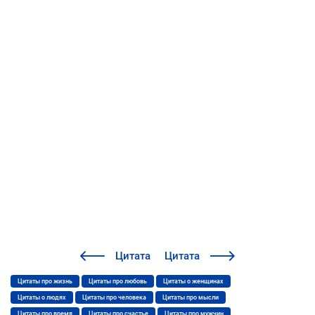
Цитата
Цитата
Цитаты про жизнь
Цитаты про любовь
Цитаты о женщинах
Цитаты о людях
Цитаты про человека
Цитаты про мысли
Цитаты про время
Цитаты про счастье
Цитаты про мужчин