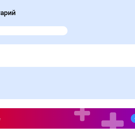
тарий
е