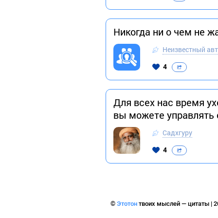
Никогда ни о чем не жа
Неизвестный ав
4
Для всех нас время у
вы можете управлять 
Садхгуру
4
©
Этотон
твоих мыслей — цитаты | 2