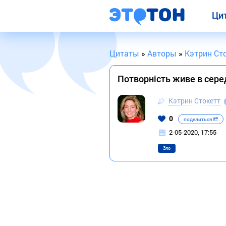
Ци
Цитаты
»
Авторы
»
Кэтрин Ст
Потворність живе в сер
Кэтрин Стокетт
0
поделиться
2-05-2020, 17:55
Зло