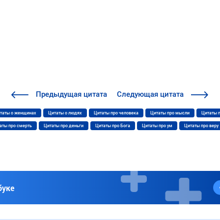
Предыдущая
цитата
Следующая
цитата
таты о женщинах
Цитаты о людях
Цитаты про человека
Цитаты про мысли
Цитаты 
аты про смерть
Цитаты про деньги
Цитаты про Бога
Цитаты про ум
Цитаты про веру
буке