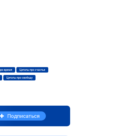
про время
Цитаты про счастье
Цитаты про свободу
Подписаться