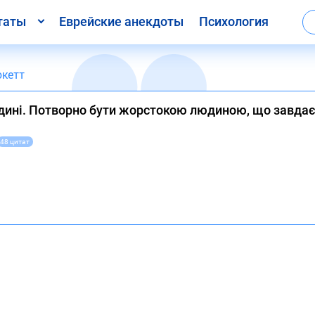
таты
Еврейские анекдоты
Психология
окетт
едині. Потворно бути жорстокою людиною, що завд
48 цитат