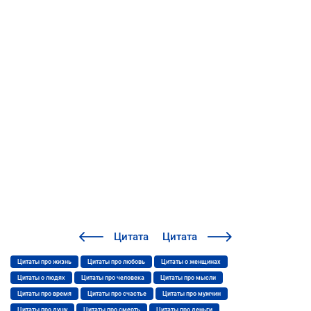
Цитата
Цитата
Цитаты про жизнь
Цитаты про любовь
Цитаты о женщинах
Цитаты о людях
Цитаты про человека
Цитаты про мысли
Цитаты про время
Цитаты про счастье
Цитаты про мужчин
Цитаты про душу
Цитаты про смерть
Цитаты про деньги