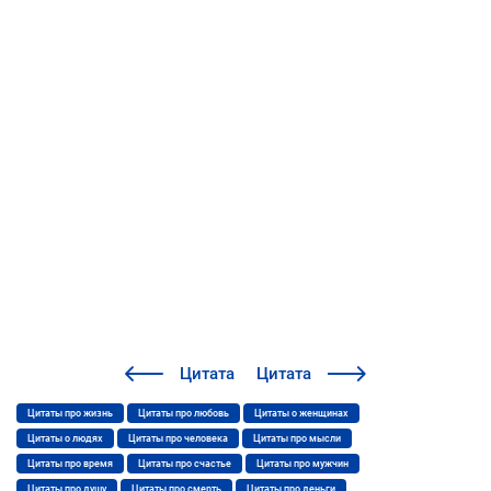
Цитата
Цитата
Цитаты про жизнь
Цитаты про любовь
Цитаты о женщинах
Цитаты о людях
Цитаты про человека
Цитаты про мысли
Цитаты про время
Цитаты про счастье
Цитаты про мужчин
Цитаты про душу
Цитаты про смерть
Цитаты про деньги