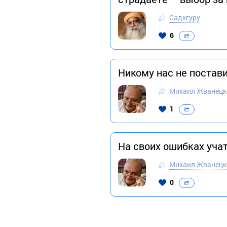
Садхгуру
6
Никому нас не постави
Михаил Жванецк
1
На своих ошибках учат
Михаил Жванецк
0