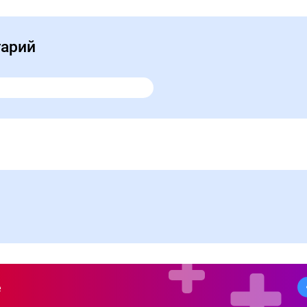
тарий
е