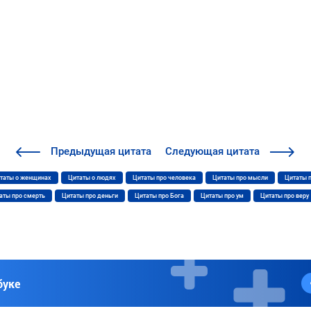
Предыдущая
цитата
Следующая
цитата
таты о женщинах
Цитаты о людях
Цитаты про человека
Цитаты про мысли
Цитаты 
аты про смерть
Цитаты про деньги
Цитаты про Бога
Цитаты про ум
Цитаты про веру
буке