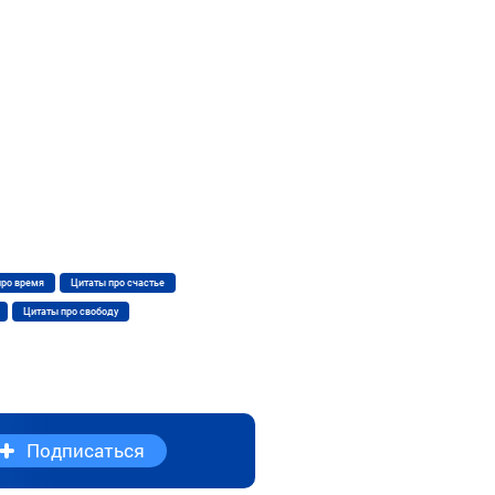
про время
Цитаты про счастье
Цитаты про свободу
Подписаться