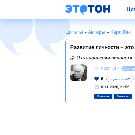
Ци
Цитаты
»
Авторы
»
Карл Юнг
Развитие личности – это
О становлении личности
Карл Юнг
90 цита
6
поделиться
8-11-2020, 21:55
Развитие
Личность