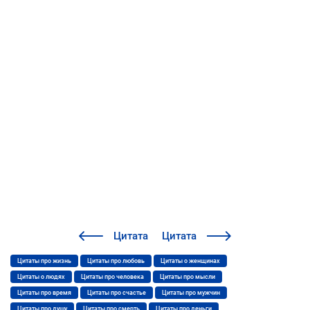
Цитата
Цитата
Цитаты про жизнь
Цитаты про любовь
Цитаты о женщинах
Цитаты о людях
Цитаты про человека
Цитаты про мысли
Цитаты про время
Цитаты про счастье
Цитаты про мужчин
Цитаты про душу
Цитаты про смерть
Цитаты про деньги