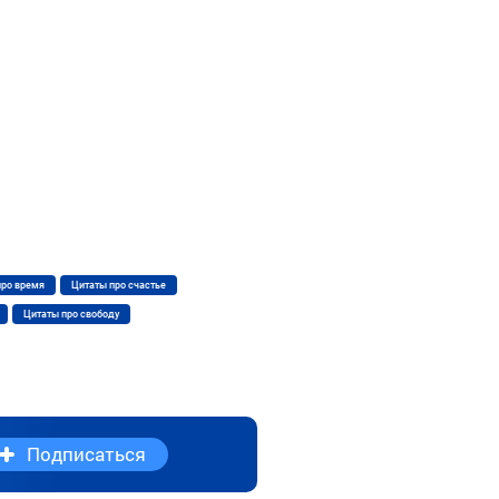
про время
Цитаты про счастье
Цитаты про свободу
Подписаться