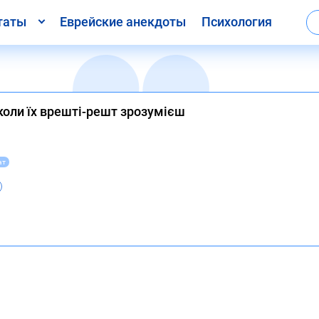
таты
Еврейские анекдоты
Психология
коли їх врешті-решт зрозумієш
ат