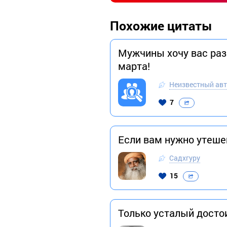
Похожие цитаты
Мужчины хочу вас разо
марта!
Неизвестный ав
7
Если вам нужно утеше
Садхгуру
15
Только усталый достои