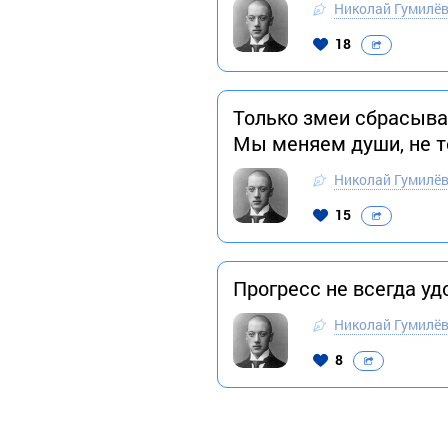
Николай Гумилё
18
Только змеи сбрасываю
Мы меняем души, не т
Николай Гумилё
15
Прогресс не всегда у
Николай Гумилё
8