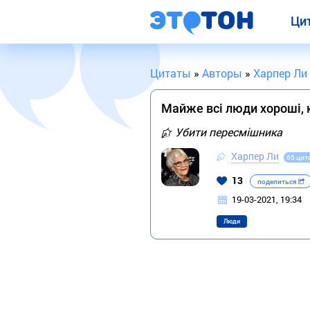
Ци
Цитаты
»
Авторы
»
Харпер Ли
Майже всі люди хороші, 
Убити пересмішника
Харпер Ли
65 цит
13
поделиться
19-03-2021, 19:34
Люди