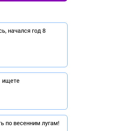
ь, начался год 8
ы ищете
ь по весенним лугам!