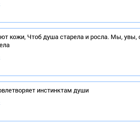
в
т кожи, Чтоб душа старела и росла. Мы, увы, 
ела
в
довлетворяет инстинктам души
в