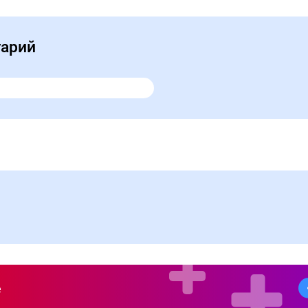
тарий
е