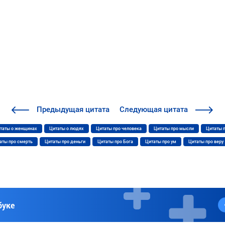
Предыдущая
цитата
Следующая
цитата
таты о женщинах
Цитаты о людях
Цитаты про человека
Цитаты про мысли
Цитаты 
аты про смерть
Цитаты про деньги
Цитаты про Бога
Цитаты про ум
Цитаты про веру
буке