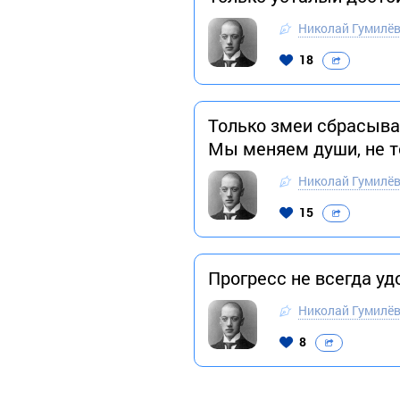
Николай Гумилё
18
Только змеи сбрасываю
Мы меняем души, не т
Николай Гумилё
15
Прогресс не всегда у
Николай Гумилё
8