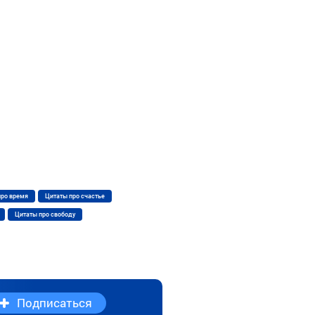
про время
Цитаты про счастье
Цитаты про свободу
Подписаться