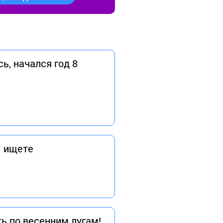
ь, начался год 8
ы ищете
ь по весенним лугам!