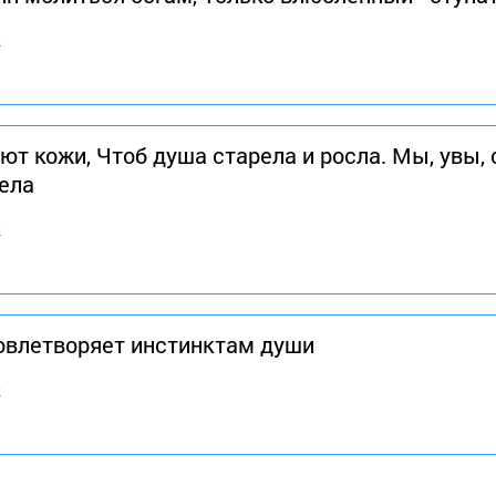
в
т кожи, Чтоб душа старела и росла. Мы, увы, 
ела
в
довлетворяет инстинктам души
в