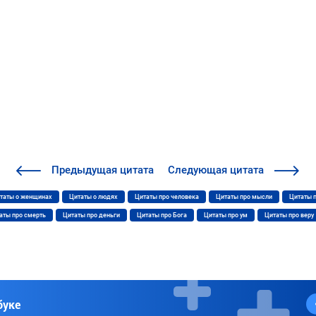
Предыдущая
цитата
Следующая
цитата
таты о женщинах
Цитаты о людях
Цитаты про человека
Цитаты про мысли
Цитаты 
аты про смерть
Цитаты про деньги
Цитаты про Бога
Цитаты про ум
Цитаты про веру
буке