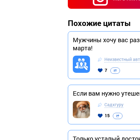
Похожие цитаты
Мужчины хочу вас разо
марта!
Неизвестный ав
7
Если вам нужно утеше
Садхгуру
15
Только усталый достои