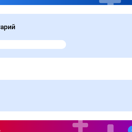
тарий
е