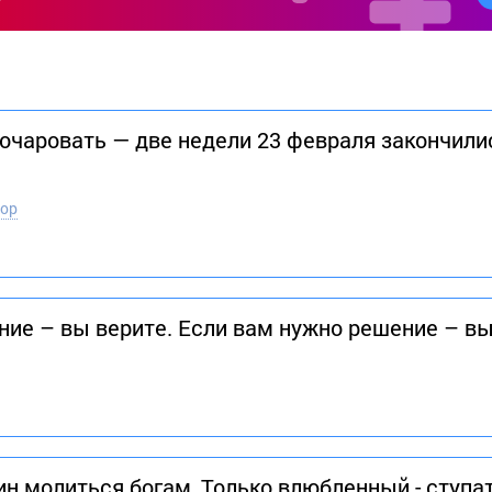
чаровать — две недели 23 февраля закончилис
тор
ние – вы верите. Если вам нужно решение – в
н молиться богам, Только влюбленный - ступат