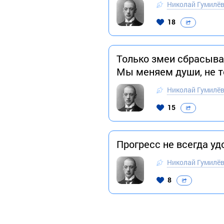
Николай Гумилё
18
Только змеи сбрасываю
Мы меняем души, не т
Николай Гумилё
15
Прогресс не всегда у
Николай Гумилё
8