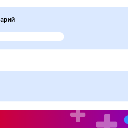
тарий
е