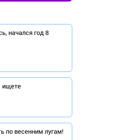
ь, начался год 8
ы ищете
ь по весенним лугам!