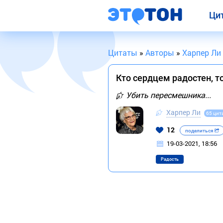
Ци
Цитаты
»
Авторы
»
Харпер Ли
Кто сердцем радостен, т
Убить пересмешника...
Харпер Ли
65 цит
12
поделиться
19-03-2021, 18:56
Радость