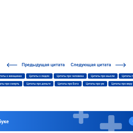
Предыдущая
цитата
Следующая
цитата
таты о женщинах
Цитаты о людях
Цитаты про человека
Цитаты про мысли
Цитаты 
аты про смерть
Цитаты про деньги
Цитаты про Бога
Цитаты про ум
Цитаты про веру
буке