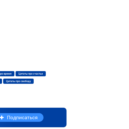
про время
Цитаты про счастье
Цитаты про свободу
Подписаться