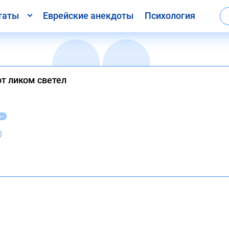
таты
Еврейские анекдоты
Психология
от ликом светел
ат