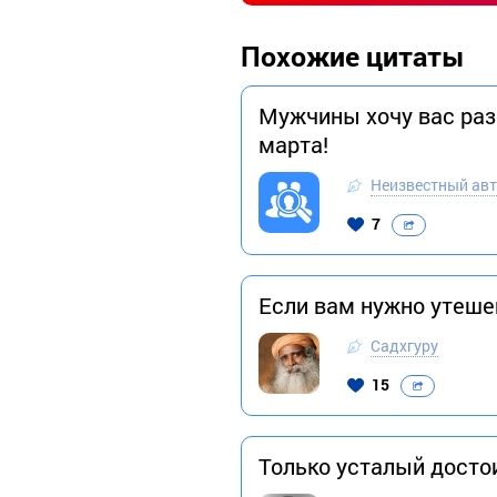
Похожие цитаты
Мужчины хочу вас разо
марта!
Неизвестный ав
7
Если вам нужно утеше
Садхгуру
15
Только усталый достои