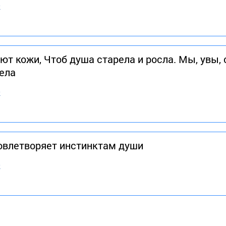
в
т кожи, Чтоб душа старела и росла. Мы, увы, 
ела
в
довлетворяет инстинктам души
в