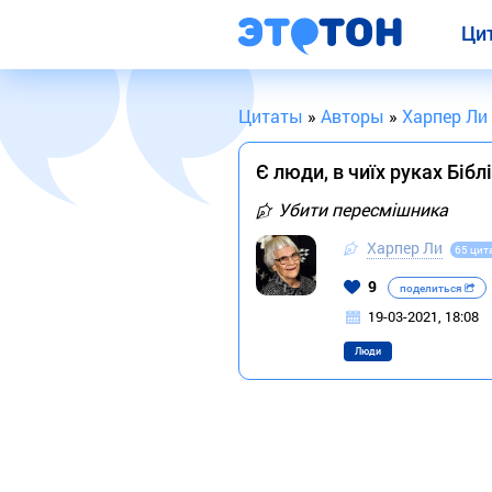
Ци
Цитаты
»
Авторы
»
Харпер Ли
Є люди, в чиїх руках Бібл
Убити пересмішника
Харпер Ли
65 цит
9
поделиться
19-03-2021, 18:08
Люди