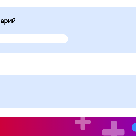
тарий
е