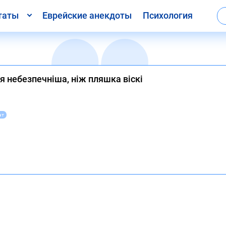
таты
Еврейские анекдоты
Психология
ія небезпечніша, ніж пляшка віскі
ат