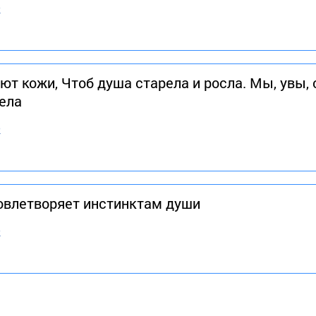
в
т кожи, Чтоб душа старела и росла. Мы, увы, 
ела
в
довлетворяет инстинктам души
в