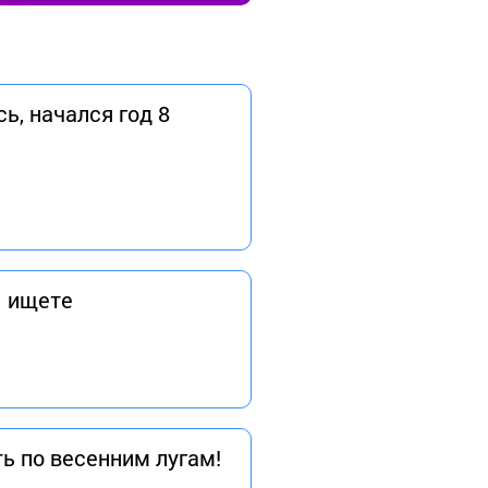
ь, начался год 8
ы ищете
ь по весенним лугам!