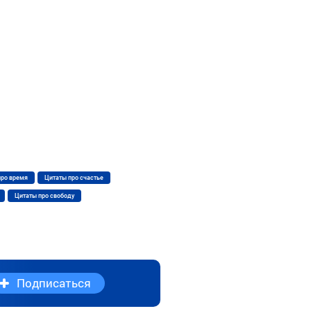
про время
Цитаты про счастье
Цитаты про свободу
Подписаться