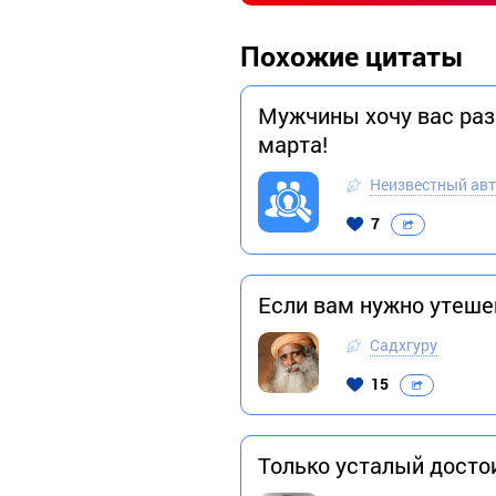
Похожие цитаты
Мужчины хочу вас разо
марта!
Неизвестный ав
7
Если вам нужно утеше
Садхгуру
15
Только усталый достои