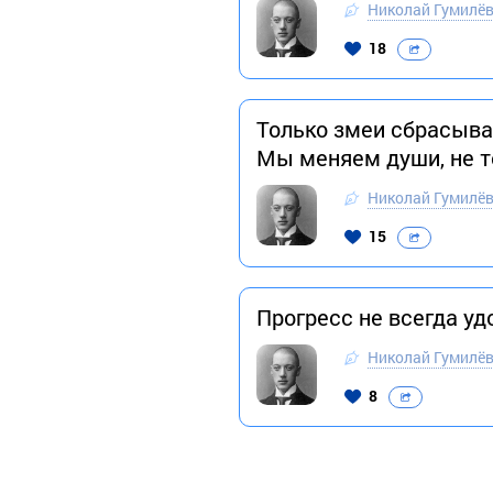
Николай Гумилё
18
Только змеи сбрасываю
Мы меняем души, не т
Николай Гумилё
15
Прогресс не всегда у
Николай Гумилё
8