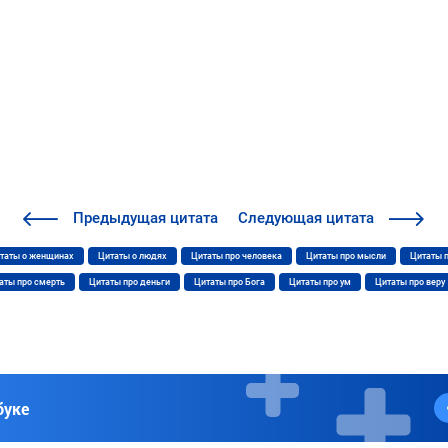
Предыдущая
цитата
Следующая
цитата
таты о женщинах
Цитаты о людях
Цитаты про человека
Цитаты про мысли
Цитаты 
аты про смерть
Цитаты про деньги
Цитаты про Бога
Цитаты про ум
Цитаты про веру
буке