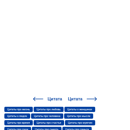
Цитата
Цитата
Цитаты про жизнь
Цитаты про любовь
Цитаты о женщинах
Цитаты о людях
Цитаты про человека
Цитаты про мысли
Цитаты про время
Цитаты про счастье
Цитаты про мужчин
Цитаты про душу
Цитаты про смерть
Цитаты про деньги