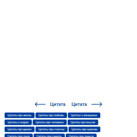
Цитата
Цитата
Цитаты про жизнь
Цитаты про любовь
Цитаты о женщинах
Цитаты о людях
Цитаты про человека
Цитаты про мысли
Цитаты про время
Цитаты про счастье
Цитаты про мужчин
Цитаты про душу
Цитаты про смерть
Цитаты про деньги