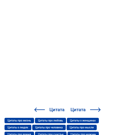
Цитата
Цитата
Цитаты про жизнь
Цитаты про любовь
Цитаты о женщинах
Цитаты о людях
Цитаты про человека
Цитаты про мысли
Цитаты про время
Цитаты про счастье
Цитаты про мужчин