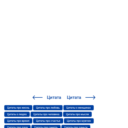
Цитата
Цитата
Цитаты про жизнь
Цитаты про любовь
Цитаты о женщинах
Цитаты о людях
Цитаты про человека
Цитаты про мысли
Цитаты про время
Цитаты про счастье
Цитаты про мужчин
Цитаты про душу
Цитаты про смерть
Цитаты про деньги