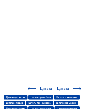
Цитата
Цитата
Цитаты про жизнь
Цитаты про любовь
Цитаты о женщинах
Цитаты о людях
Цитаты про человека
Цитаты про мысли
Цитаты про время
Цитаты про счастье
Цитаты про мужчин