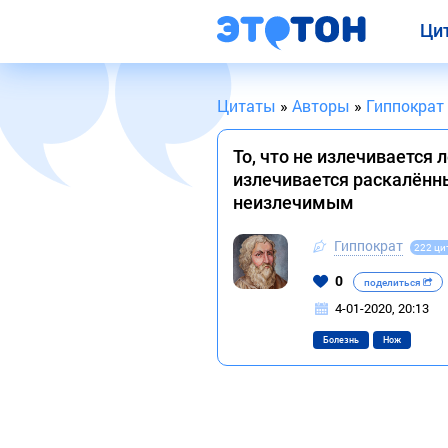
Ци
Цитаты
»
Авторы
»
Гиппократ
То, что не излечивается 
излечивается раскалённы
неизлечимым
Гиппократ
222 ци
0
поделиться
4-01-2020, 20:13
Болезнь
Нож