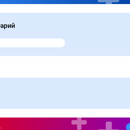
тарий
е