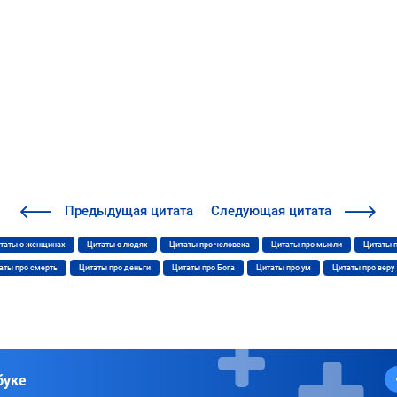
Предыдущая
цитата
Следующая
цитата
таты о женщинах
Цитаты о людях
Цитаты про человека
Цитаты про мысли
Цитаты 
аты про смерть
Цитаты про деньги
Цитаты про Бога
Цитаты про ум
Цитаты про веру
буке