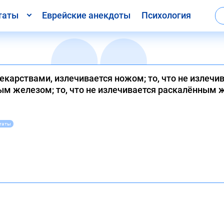
таты
Еврейские анекдоты
Психология
лекарствами, излечивается ножом; то, что не излечи
м железом; то, что не излечивается раскалённым ж
таты